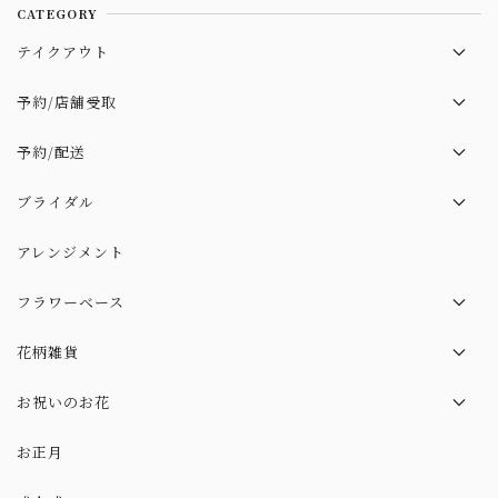
CATEGORY
テイクアウト
季節のブーケ
予約/店舗受取
おまかせ
季節のブーケ
予約/配送
ハイブリッド
プロポーズ
季節のブーケ
ブライダル
成人式
父の日
プロポーズ
ブーケ（造花）
アレンジメント
ハイブリッド
父の日
アクセサリ（造花）
フラワーベース
ハイブリッド
DES POTS
花柄雑貨
FlDRIO
エコバック
お祝いのお花
ブーケ
お正月
アレンジメント